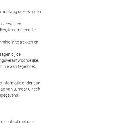
n hoe lang deze worden
 u verwerken.
en, te corrigeren, te
ming in te trekken en
ragen bij de
ingsverantwoordelijke.
n hieraan tegemoet,
ctinformatie onder aan
aag van u, maar u heeft
nsgegevens).
t u contact met ons