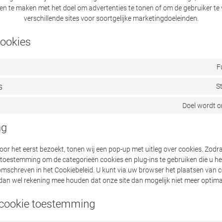
len te maken met het doel om advertenties te tonen of om de gebruiker te 
verschillende sites voor soortgelijke marketingdoeleinden.
cookies
F
s
S
Doel wordt 
ng
or het eerst bezoekt, tonen wij een pop-up met uitleg over cookies. Zodra
 toestemming om de categorieën cookies en plug-ins te gebruiken die u hee
omschreven in het Cookiebeleid. U kunt via uw browser het plaatsen van c
dan wel rekening mee houden dat onze site dan mogelijk niet meer optima
 cookie toestemming