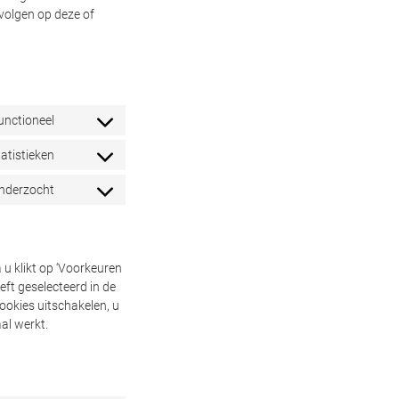
volgen op deze of
unctioneel
Consent
to
tatistieken
Consent
service
to
wordpress
onderzocht
Consent
service
to
google-
service
analytics
diversen
 u klikt op ‘Voorkeuren
ft geselecteerd in de
ookies uitschakelen, u
al werkt.