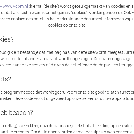
://www.vdbm.nl
(hierna: “de site”) wordt gebruikgemaakt van cookies en
eldt dat alle technieken voor het gemak “cookies” worden genoemd). Ook v
worden cookies geplaatst. In het onderstaande document informeren wij u 
cookies op onze site.
kies?
voudig klein bestandje dat met pagina’s van deze site wordt meegestuurd
 uw computer of ander apparaat wordt opgeslagen. De daarin opgeslagen i
 weer naar onze servers of die van de betreffende derde partijen terugg
ipts?
kje programmacode dat wordt gebruikt om onze site goed te laten function
maken. Deze code wordt uitgevoerd op onze server, of op uw apparatuur.
web beacon?
ixeltag) is een klein, onzichtbaar stukje tekst of afbeelding op een site
n kaart te brengen. Om dit te doen worden er met behulp van web beacons 