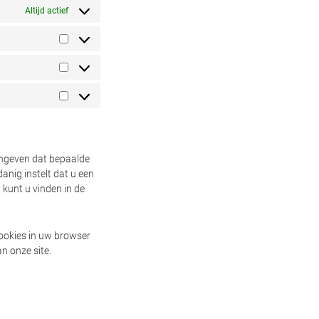
Altijd actief
Voorkeuren
Statistieken
Marketing
angeven dat bepaalde
anig instelt dat u een
 kunt u vinden in de
 cookies in uw browser
n onze site.